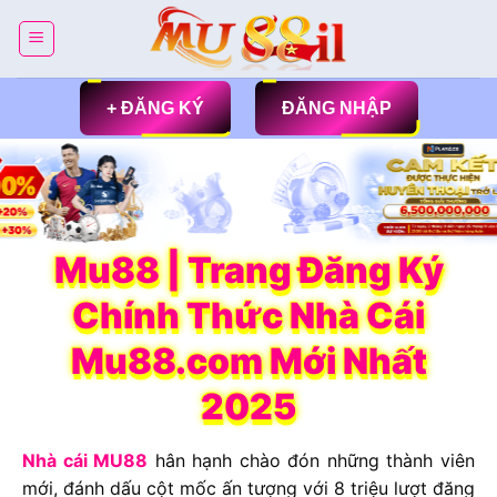
Bỏ
qua
nội
dung
+ ĐĂNG KÝ
ĐĂNG NHẬP
Mu88 | Trang Đăng Ký
Chính Thức Nhà Cái
Mu88.com Mới Nhất
2025
Nhà cái MU88
hân hạnh chào đón những thành viên
mới, đánh dấu cột mốc ấn tượng với 8 triệu lượt đăng