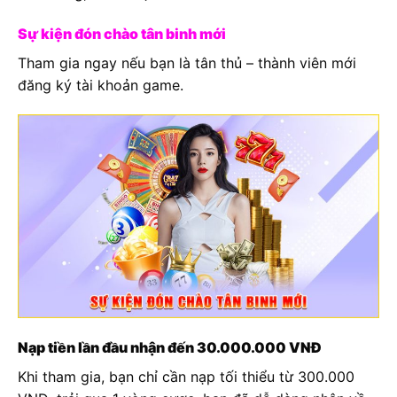
Sự kiện đón chào tân binh mới
Tham gia ngay nếu bạn là tân thủ – thành viên mới
đăng ký tài khoản game.
Nạp tiền lần đầu nhận đến 30.000.000 VNĐ
Khi tham gia, bạn chỉ cần nạp tối thiểu từ 300.000