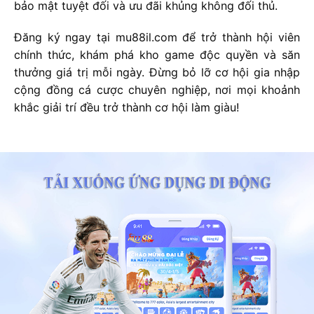
bảo mật tuyệt đối và ưu đãi khủng không đối thủ.
Đăng ký ngay tại mu88il.com để trở thành hội viên
chính thức, khám phá kho game độc quyền và săn
thưởng giá trị mỗi ngày. Đừng bỏ lỡ cơ hội gia nhập
cộng đồng cá cược chuyên nghiệp, nơi mọi khoảnh
khắc giải trí đều trở thành cơ hội làm giàu!