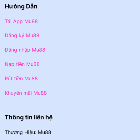
Hướng Dẫn
Tải App Mu88
Đăng ký Mu88
Đăng nhập Mu88
Nạp tiền Mu88
Rút tiền Mu88
Khuyến mãi Mu88
Thông tin liên hệ
Thương Hiệu: Mu88