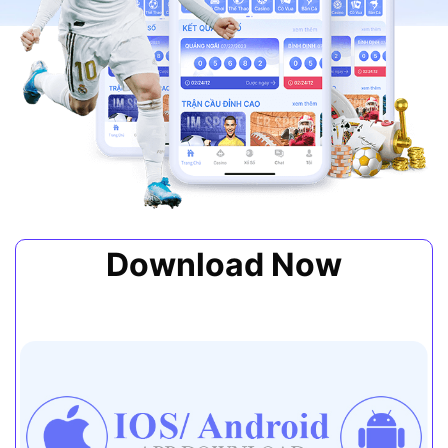
Download Now