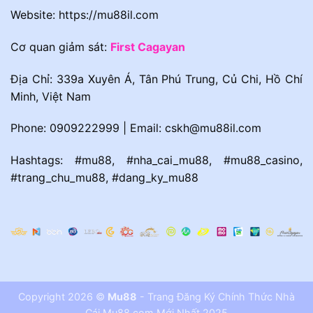
Website: https://mu88il.com
Cơ quan giảm sát:
First Cagayan
Địa Chỉ: 339a Xuyên Á, Tân Phú Trung, Củ Chi, Hồ Chí
Minh, Việt Nam
Phone:
0909222999
| Email:
cskh@mu88il.com
Hashtags: #mu88, #nha_cai_mu88, #mu88_casino,
#trang_chu_mu88, #dang_ky_mu88
Copyright 2026 ©
Mu88
- Trang Đăng Ký Chính Thức Nhà
Cái Mu88.com Mới Nhất 2025