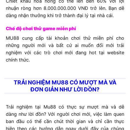
Chiết khấu hoa hồng có thể lên đến 60% với lợi
nhuận ròng hơn 8.000.000.000 VNĐ trở lên. Bạn dễ
dàng nhận thưởng khi trở thành đại lý tại nhà cái.
Chế độ chơi thử game miễn phí
MU88 cung cấp tài khoản chơi thử miễn phí cho
những người mới và bất cứ ai muốn đổi mới trải
nghiệm với các trò chơi mới đang hot tại website
chính thức.
TRẢI NGHIỆM MU88 CÓ MƯỢT MÀ VÀ
ĐƠN GIẢN NHƯ LỜI ĐỒN?
Trải nghiệm tại Mu88 có thực sự mượt mà và dễ
dàng như lời đồn? Với người chơi mới, việc làm quen
ban đầu có thể cần chút thời gian và chỉ cần thực
hiện theo các hướng dẫn ngay dưới đây của chúng