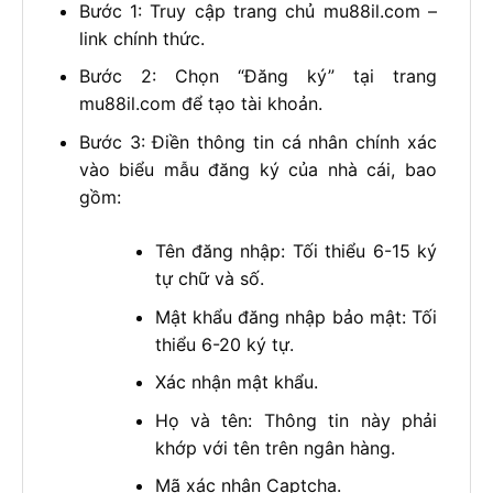
Bước 1: Truy cập trang chủ mu88il.com –
link chính thức.
Bước 2: Chọn “Đăng ký” tại trang
mu88il.com để tạo tài khoản.
Bước 3: Điền thông tin cá nhân chính xác
vào biểu mẫu đăng ký của nhà cái, bao
gồm:
Tên đăng nhập: Tối thiểu 6-15 ký
tự chữ và số.
Mật khẩu đăng nhập bảo mật: Tối
thiểu 6-20 ký tự.
Xác nhận mật khẩu.
Họ và tên: Thông tin này phải
khớp với tên trên ngân hàng.
Mã xác nhận Captcha.