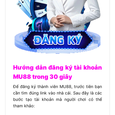
Hướng dẫn đăng ký tài khoản
MU88 trong 30 giây
Để đăng ký thành viên MU88, trước tiên bạn
cần tìm đúng link vào nhà cái. Sau đây là các
bước tạo tài khoản mà người chơi có thể
tham khảo: