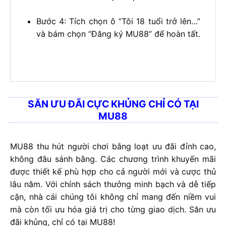
Bước 4: Tích chọn ô “Tôi 18 tuổi trở lên…”
và bám chọn “Đăng ký MU88” để hoàn tất.
SĂN ƯU ĐÃI CỰC KHỦNG CHỈ CÓ TẠI
MU88
MU88 thu hút người chơi bằng loạt ưu đãi đỉnh cao,
không đâu sánh bằng. Các chương trình khuyến mãi
được thiết kế phù hợp cho cả người mới và cược thủ
lâu năm. Với chính sách thưởng minh bạch và dễ tiếp
cận, nhà cái chúng tôi không chỉ mang đến niềm vui
mà còn tối ưu hóa giá trị cho từng giao dịch. Săn ưu
đãi khủng, chỉ có tại MU88!