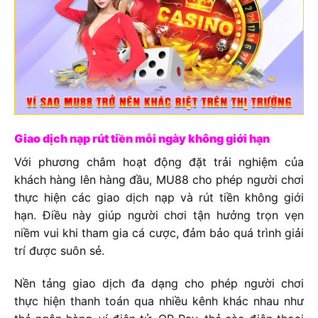
Giao dịch nạp rút tiền mỗi ngày không giới hạn
Với phương châm hoạt động đặt trải nghiệm của
khách hàng lên hàng đầu, MU88 cho phép người chơi
thực hiện các giao dịch nạp và rút tiền không giới
hạn. Điều này giúp người chơi tận hưởng trọn vẹn
niềm vui khi tham gia cá cược, đảm bảo quá trình giải
trí được suôn sẻ.
Nền tảng giao dịch đa dạng cho phép người chơi
thực hiện thanh toán qua nhiều kênh khác nhau như