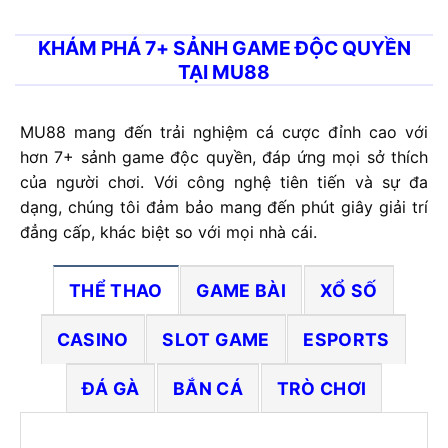
KHÁM PHÁ 7+ SẢNH GAME ĐỘC QUYỀN
TẠI MU88
MU88 mang đến trải nghiệm cá cược đỉnh cao với
hơn 7+ sảnh game độc quyền, đáp ứng mọi sở thích
của người chơi. Với công nghệ tiên tiến và sự đa
dạng, chúng tôi đảm bảo mang đến phút giây giải trí
đẳng cấp, khác biệt so với mọi nhà cái.
THỂ THAO
GAME BÀI
XỔ SỐ
CASINO
SLOT GAME
ESPORTS
ĐÁ GÀ
BẮN CÁ
TRÒ CHƠI