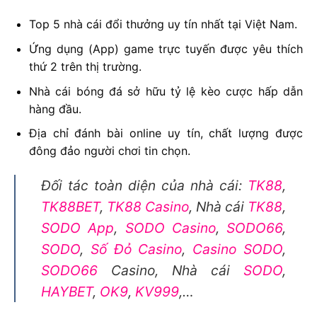
Top 5 nhà cái đổi thưởng uy tín nhất tại Việt Nam.
Ứng dụng (App) game trực tuyến được yêu thích
thứ 2 trên thị trường.
Nhà cái bóng đá sở hữu tỷ lệ kèo cược hấp dẫn
hàng đầu.
Địa chỉ đánh bài online uy tín, chất lượng được
đông đảo người chơi tin chọn.
Đối tác toàn diện của nhà cái:
TK88
,
TK88BET
,
TK88 Casino
, Nhà cái
TK88
,
SODO App
,
SODO Casino
,
SODO66
,
SODO
,
Số Đỏ Casino
,
Casino SODO
,
SODO66
Casino, Nhà cái
SODO
,
HAYBET
,
OK9
,
KV999
,…